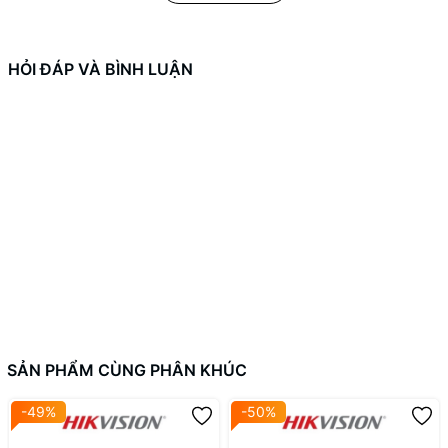
nhiều tính năng ưu việt và khả năng hoạt động hiệu quả cho cả
doanh nghiệp và hộ gia đình. Trong bài viết này, chúng ta sẽ cùng
khám phá chi tiết về sản phẩm này, từ tính năng, ứng dụng thực
HỎI ĐÁP VÀ BÌNH LUẬN
tế cho đến hướng dẫn lắp đặt và cấu hình.
SẢN PHẨM CÙNG PHÂN KHÚC
-49%
-50%