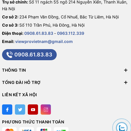
hơn.
Trụ sở chính:
Số 11 ngách 55 ngõ 214 Nguyễn Xiển, Thanh Xuân,
Dễ dàng lắp đặt và sử dụng
: Thiết kế thân thiện với người
Hà Nội
dùng giúp quá trình cài đặt trở nên đơn giản hơn.
Cơ sở 2:
234 Phạm Văn Đồng, Cổ Nhuế, Bắc Từ Liêm, Hà Nội
Cơ sở 3:
Số 110 Trần Phú, Hà Đông, Hà Nội
Thông số kỹ thuật chi tiết
Điện thoại:
0908.61.83.83
-
0963.112.339
Email:
viewprovietnam@gmail.com
Một sản phẩm tốt không chỉ phụ thuộc vào thương hiệu mà còn
0908.61.83.83
vào các thông số kỹ thuật của nó. Dưới đây là những thông số
đáng chú ý của đầu ghi hình IP 16 kênh AcuSense HIKVISION DS-
7616NXI-K2.
THÔNG TIN
Các thông số cơ bản
TỔNG ĐÀI HỖ TRỢ
Sản phẩm này bao gồm nhiều thông số kỹ thuật quan trọng như:
LIÊN KẾT XÃ HỘI
Số lượng kênh tối đa
: 16 kênh.
Độ phân giải tối đa
: Hỗ trợ lên tới 4MP cho mỗi kênh.
Dung lượng lưu trữ
: Hỗ trợ ổ cứng lên tới 10TB.
PHƯƠNG THỨC THANH TOÁN
Giao thức mạng
: Hỗ trợ cả IPv4 và IPv6.