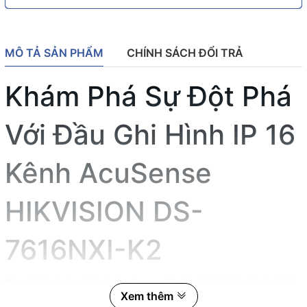
MÔ TẢ SẢN PHẨM
CHÍNH SÁCH ĐỔI TRẢ
Khám Phá Sự Đột Phá
Với Đầu Ghi Hình IP 16
Kênh AcuSense
HIKVISION DS-
7616NXI-K2
Đầu ghi hình IP 16 kênh AcuSense HIKVISION DS-7616NXI-K2 là
Xem thêm
một sản phẩm nổi bật trong lĩnh vực giám sát an ninh, mang đến