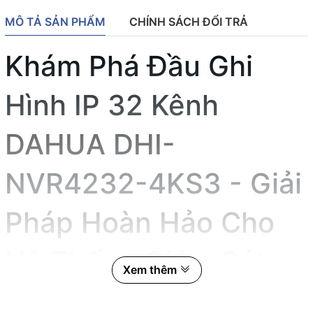
MÔ TẢ SẢN PHẨM
CHÍNH SÁCH ĐỔI TRẢ
Khám Phá Đầu Ghi
Hình IP 32 Kênh
DAHUA DHI-
NVR4232-4KS3 - Giải
Pháp Hoàn Hảo Cho
Hệ Thống Giám Sát
Xem thêm
An Ninh