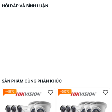
HỎI ĐÁP VÀ BÌNH LUẬN
Đầu ghi hình IP 32 kênh DAHUA DHI-NVR4232-4KS3 là một trong
những thiết bị giám sát hiện đại, mang lại giải pháp tối ưu cho
người dùng trong việc quản lý và giám sát an ninh. Với nhiều tính
năng nổi bật cùng khả năng tương thích cao, sản phẩm này đã
nhanh chóng trở thành lựa chọn hàng đầu của nhiều doanh
nghiệp và hộ gia đình.
SẢN PHẨM CÙNG PHÂN KHÚC
-49%
-50%