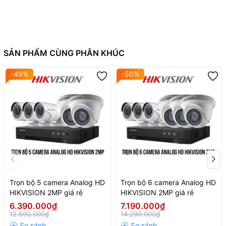
SẢN PHẨM CÙNG PHÂN KHÚC
-49%
-50%
Giới thiệu về camera Analog
HD DAHUA
Trọn bộ 5 camera Analog HD
Trọn bộ 6 camera Analog HD
Camera Analog HD DAHUA là một trong những dòng sản phẩm
HIKVISION 2MP giá rẻ
HIKVISION 2MP giá rẻ
đáng chú ý trên thị trường camera giám sát hiện nay bởi những
6.390.000₫
7.190.000₫
tính năng vượt trội và hiệu suất ổn định. Được thiết kế với công
12.590.000₫
14.290.000₫
nghệ tiên tiến, camera analog HD này có khả năng ghi hình sắc