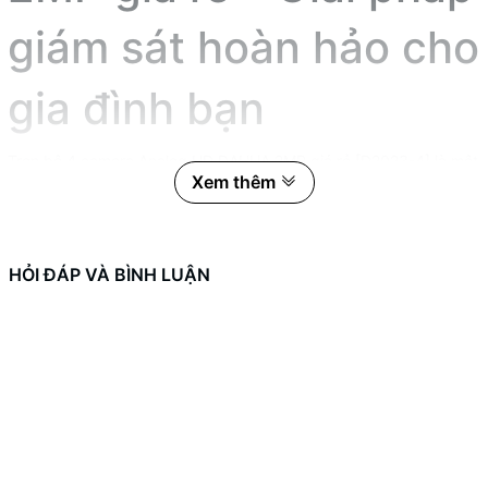
giám sát hoàn hảo cho
gia đình bạn
Trọn bộ 4 camera Analog HD DAHUA 2MP giá rẻ [D2023-4] là một
Xem thêm
trong những sản phẩm nổi bật trong thị trường camera giám sát
hiện nay. Với sự phát triển không ngừng của công nghệ, những
sản phẩm này không chỉ đáp ứng nhu cầu an ninh mà còn mang
lại nhiều lợi ích tiện ích khác cho người dùng.
HỎI ĐÁP VÀ BÌNH LUẬN