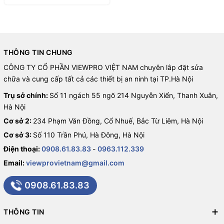
Camera Analog HD DAHUA không chỉ dành riêng cho hộ gia đình
mà còn rất thích hợp cho các doanh nghiệp nhỏ, cửa hàng bán lẻ
và cả các cơ sở sản xuất. Các cá nhân và tổ chức có nhu cầu
giám sát an ninh nhưng không muốn chi tiêu quá nhiều cho việc
THÔNG TIN CHUNG
lắp đặt cũng sẽ tìm thấy đây là lựa chọn lý tưởng.
CÔNG TY CỔ PHẦN VIEWPRO VIỆT NAM chuyên lắp đặt sửa
Thông số kỹ thuật của bộ
chữa và cung cấp tất cả các thiết bị an ninh tại TP.Hà Nội
Trụ sở chính:
Số 11 ngách 55 ngõ 214 Nguyễn Xiển, Thanh Xuân,
camera DAHUA 2MP
Hà Nội
Cơ sở 2:
234 Phạm Văn Đồng, Cổ Nhuế, Bắc Từ Liêm, Hà Nội
Sự hấp dẫn của bộ camera DAHUA 2MP không chỉ nằm ở thương
Cơ sở 3:
Số 110 Trần Phú, Hà Đông, Hà Nội
hiệu mà còn ở những thông số kỹ thuật nổi bật, đáp ứng đầy đủ
nhu cầu giám sát của mọi khách hàng.
Điện thoại:
0908.61.83.83
-
0963.112.339
Email:
viewprovietnam@gmail.com
Độ phân giải và chất lượng hình
0908.61.83.83
ảnh
Camera DAHUA 2MP mang đến chất lượng hình ảnh tuyệt vời với
THÔNG TIN
độ phân giải 1920 x 1080 pixel. Điều này cho phép người dùng